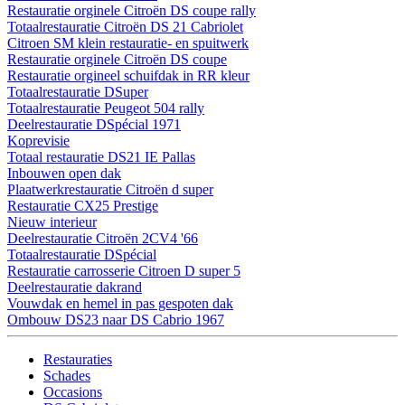
Restauratie orginele Citroën DS coupe rally
Totaalrestauratie Citroën DS 21 Cabriolet
Citroen SM klein restauratie- en spuitwerk
Restauratie orginele Citroën DS coupe
Restauratie orgineel schuifdak in RR kleur
Totaalrestauratie DSuper
Totaalrestauratie Peugeot 504 rally
Deelrestauratie DSpécial 1971
Koprevisie
Totaal restauratie DS21 IE Pallas
Inbouwen open dak
Plaatwerkrestauratie Citroën d super
Restauratie CX25 Prestige
Nieuw interieur
Deelrestauratie Citroën 2CV4 '66
Totaalrestauratie DSpécial
Restauratie carrosserie Citroen D super 5
Deelrestauratie dakrand
Vouwdak en hemel in pas gespoten dak
Ombouw DS23 naar DS Cabrio 1967
Restauraties
Schades
Occasions